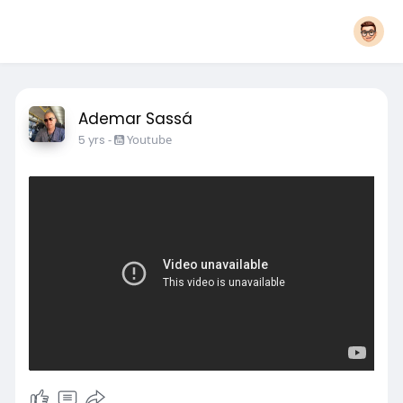
Ademar Sassá
5 yrs
-
Youtube