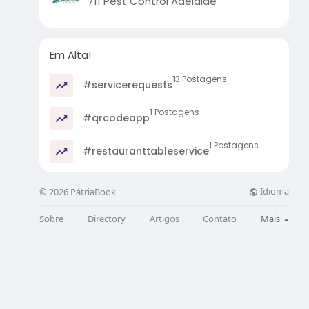
711 Pest Control Adelaide
Em Alta!
13 Postagens
#servicerequests
1 Postagens
#qrcodeapp
1 Postagens
#restauranttableservice
Idioma
© 2026 PátriaBook
Sobre
Directory
Artigos
Contato
Mais