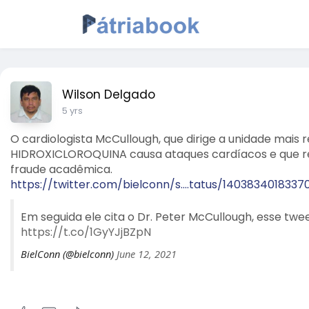
Wilson Delgado
5 yrs
O cardiologista McCullough, que dirige a unidade mai
HIDROXICLOROQUINA causa ataques cardíacos e que re
fraude acadêmica.
https://twitter.com/bielconn/s....tatus/1403834018337
Em seguida ele cita o Dr. Peter McCullough, esse t
https://t.co/1GyYJjBZpN
BielConn (@bielconn)
June 12, 2021