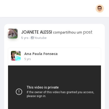
JOANETE ALESSI
post
compartilhou um
5 yrs
-
Youtube
Ana Paula Fonseca
5 yrs