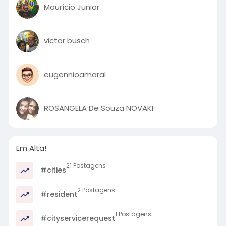
Maurício Junior
victor busch
eugennioamaral
ROSANGELA De Souza NOVAKI
Em Alta!
21 Postagens
#cities
2 Postagens
#resident
1 Postagens
#cityservicerequest