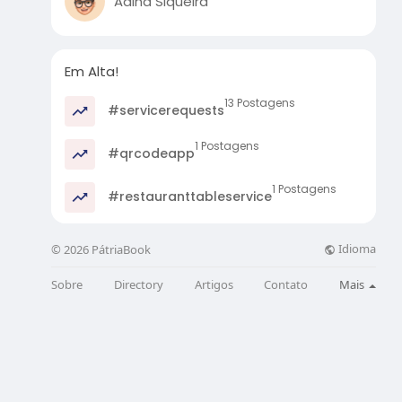
Adina Siqueira
Em Alta!
13 Postagens
#servicerequests
1 Postagens
#qrcodeapp
1 Postagens
#restauranttableservice
Idioma
© 2026 PátriaBook
Sobre
Directory
Artigos
Contato
Mais