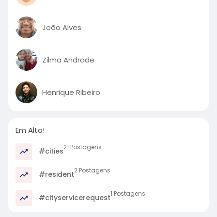
João Alves
Zilma Andrade
Henrique Ribeiro
Em Alta!
21 Postagens
#cities
2 Postagens
#resident
1 Postagens
#cityservicerequest