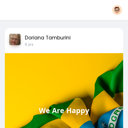
Doriana Tamburini
5 yrs
We Are Happy