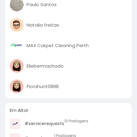
Paulo Santos
Natalia freitas
MAX Carpet Cleaning Perth
Eliebermachado
Florahunt0888
Em Alta!
13 Postagens
#servicerequests
1 Postagens