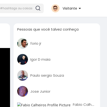
Visitante
Pessoas que você talvez conheça
forio jr
Igor D maia
Paulo sergio Souza
Jose Junior
Fabio Calheiros