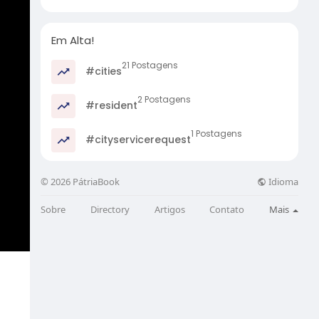
Em Alta!
21 Postagens
#cities
2 Postagens
#resident
1 Postagens
#cityservicerequest
Idioma
© 2026 PátriaBook
Sobre
Directory
Artigos
Contato
Mais