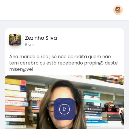
Zezinho Silva
5 yrs
Ana manda a real, só não acredita quem não
tem cérebro ou está recebendo propin@ deste
miser@vel
P
l
a