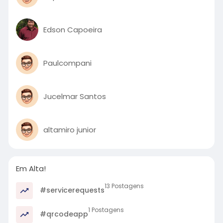
Edson Capoeira
Paulcompani
Jucelmar Santos
altamiro junior
Em Alta!
13 Postagens
#servicerequests
1 Postagens
#qrcodeapp