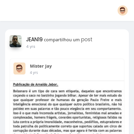
JEAN19
post
compartilhou um
4 yrs
Mister Jay
4 yrs