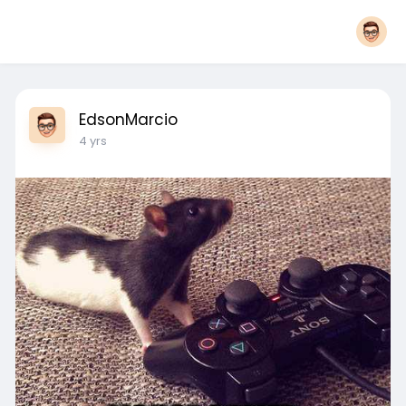
EdsonMarcio
4 yrs