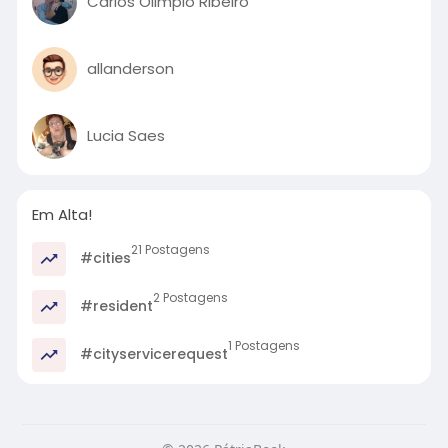
Carlos Olimpio Ribeiro
allanderson
Lucia Saes
Em Alta!
21 Postagens
#cities
2 Postagens
#resident
1 Postagens
#cityservicerequest