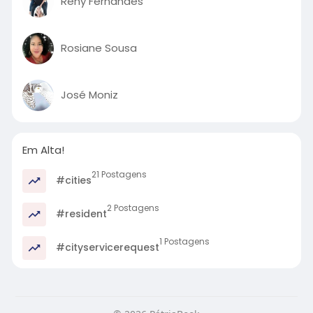
Reny Fernandes
Rosiane Sousa
José Moniz
Em Alta!
21 Postagens
#cities
2 Postagens
#resident
1 Postagens
#cityservicerequest