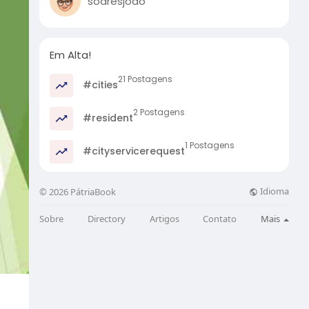
soaresjoao
Em Alta!
21 Postagens
#cities
2 Postagens
#resident
1 Postagens
#cityservicerequest
Idioma
© 2026 PátriaBook
Sobre
Directory
Artigos
Contato
Mais