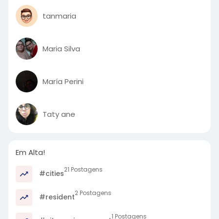
tanmaria
Maria Silva
María Perini
Taty ane
Em Alta!
21 Postagens
#cities
2 Postagens
#resident
1 Postagens