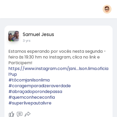
Samuel Jesus
3 yrs
Estamos esperando por vocês nesta segunda -
feira às 19:30 hm no Instagram, clica no link e
Participem!
https://www.instagram.com/jani....lson.lima.oficia
l?up
#tôcomjanilsonlima
#coragemparadizeraverdade
#abraçadoporondepassa
#quemconhececonfia
#superlivepautalivre