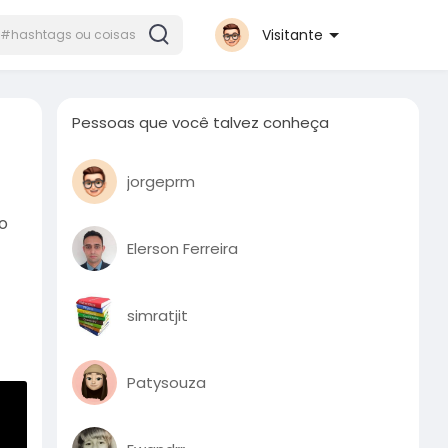
Visitante
Pessoas que você talvez conheça
jorgeprm
o
Elerson Ferreira
simratjit
Patysouza