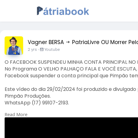
Vagner BERSA
PatriaLivre OU Morrer Pelo
2 yrs
-
Youtube
O FACEBOOK SUSPENDEU MINHA CONTA PRINCIPAL NO
No Programa O VELHO PALHAÇO FALA E VOCÊ ESCUTA, Pi
Facebook suspender a conta principal que Pimpão te
Este vídeo do dia 29/02/2024 foi produzido e divulgado
Pimpão Produções.
WhatsApp (17) 99107-2193.
Read More
Minhas máximas considerações e homenagens.
Ass. Lord Pimpão de Catanduva SP
...