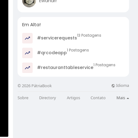
Ewandrr
Em Alta!
13 Postagens
#servicerequests
1 Postagens
#qrcodeapp
1 Postagens
#restauranttableservice
Idioma
© 2026 PátriaBook
Sobre
Directory
Artigos
Contato
Mais