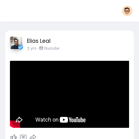
Elias Leal
2 yrs
-
Youtube