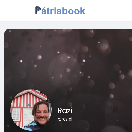
Razi
@raziel