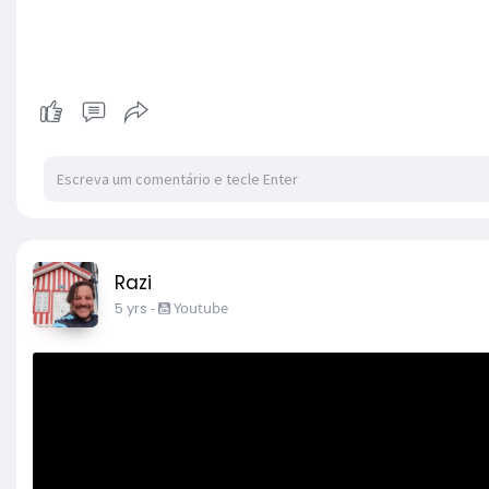
Razi
5 yrs
-
Youtube