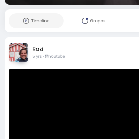
Timeline
Grupos
Razi
5 yrs
-
Youtube