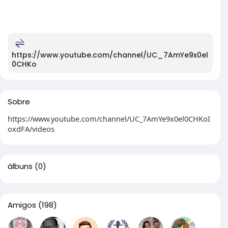
https://www.youtube.com/channel/UC_7AmYe9x0el
0CHKo
Sobre
https://www.youtube.com/channel/UC_7AmYe9x0el0CHKoI
oxdFA/videos
álbuns
(0)
Amigos
(198)