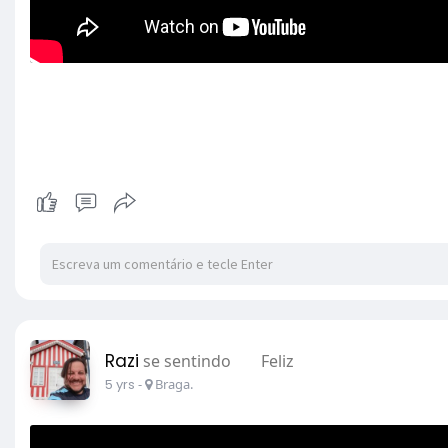
Razi
se sentindo
Feliz
5 yrs
-
Braga.