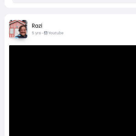
Razi
5 yrs
-
Youtube