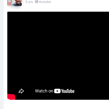
5 yrs
-
Youtube