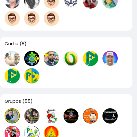
Curtiu
(8)
Grupos
(55)