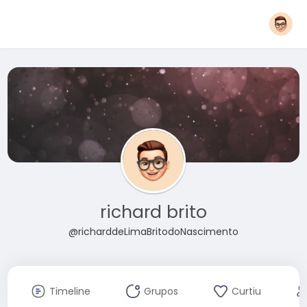
richard brito
@richarddeLimaBritodoNascimento
Timeline
Grupos
Curtiu