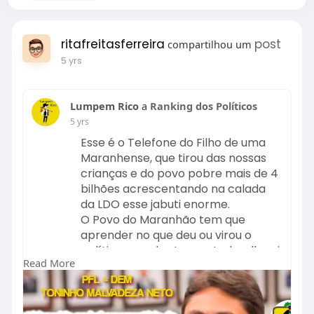
ritafreitasferreira
post
compartilhou um
5 yrs
Lumpem Rico
a
Ranking dos Políticos
5 yrs
Esse é o Telefone do Filho de uma
Maranhense, que tirou das nossas
crianças e do povo pobre mais de 4
bilhões acrescentando na calada
da LDO esse jabuti enorme.
O Povo do Maranhão tem que
aprender no que deu ou virou o
político que eles tem votado, olha ai
Read More
o resultado e o telefone dele para
cobrarem dele vergonha na cara e
valor público.
#bolsonaro2022
#brasil
#deus
#jesus