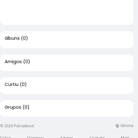
álbuns
(0)
Amigos
(0)
Curtiu
(0)
Grupos
(0)
Idioma
© 2026 PátriaBook
Sobre
Directory
Artigos
Contato
Mais