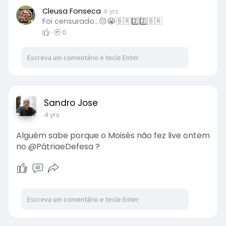
Cleusa Fonseca
4 yrs
Foi censurado...😔😭🇧🇷2️⃣2️⃣🇧🇷
·
0
Sandro Jose
4 yrs
Alguém sabe porque o Moisés não fez live ontem
no @PátriaeDefesa ?