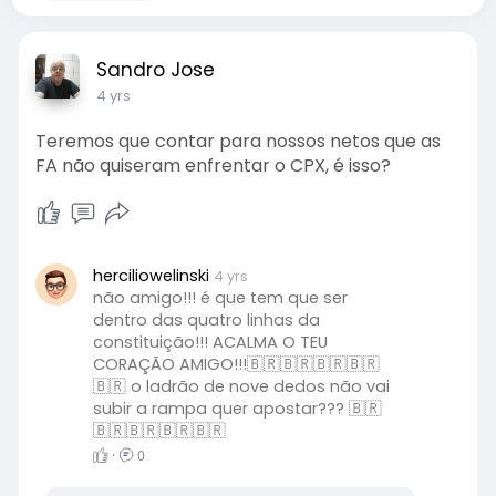
Sandro Jose
4 yrs
Teremos que contar para nossos netos que as
FA não quiseram enfrentar o CPX, é isso?
herciliowelinski
4 yrs
não amigo!!! é que tem que ser
dentro das quatro linhas da
constituição!!! ACALMA O TEU
CORAÇÃO AMIGO!!!🇧🇷🇧🇷🇧🇷🇧🇷
🇧🇷 o ladrão de nove dedos não vai
subir a rampa quer apostar??? 🇧🇷
🇧🇷🇧🇷🇧🇷🇧🇷
·
0