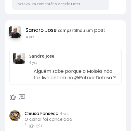
Sandro Jose
post
compartilhou um
4 yrs
Sandro Jose
4 yrs
Alguém sabe porque o Moisés não
fez live ontem no @PátriaeDefesa ?
Cleusa Fonseca
4 yrs
O canal foi cancelado
1
·
0