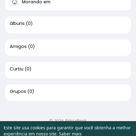
Morando em
álbuns
(0)
Amigos
(0)
Curtiu
(0)
Grupos
(0)
© 2026 PátriaBook
Este site usa cookies para garantir que você obtenha a melhor
Início
Sobre
Contato
Privacidade
Termos de Uso
experiência em nosso site.
Saber mais
Artigos