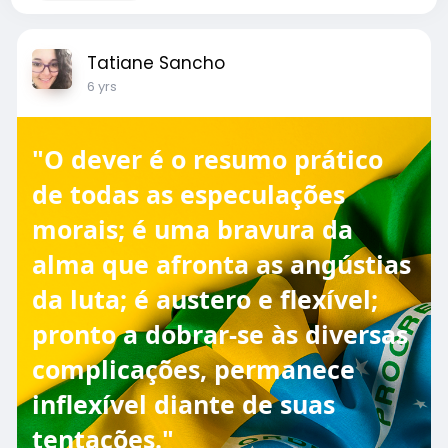
Tatiane Sancho
6 yrs
"O dever é o resumo prático
de todas as especulações
morais; é uma bravura da
alma que afronta as angústias
da luta; é austero e flexível;
pronto a dobrar-se às diversas
complicações, permanece
inflexível diante de suas
tentações."