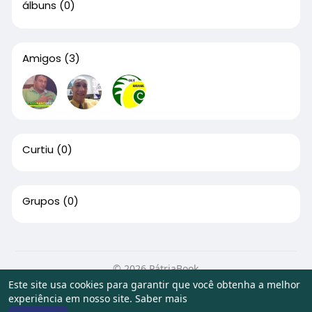
álbuns
(0)
Amigos
(3)
Curtiu
(0)
Grupos
(0)
© 2026 PátriaBook
Este site usa cookies para garantir que você obtenha a melhor
Início
Sobre
Contato
Privacidade
Termos de Uso
experiência em nosso site.
Saber mais
Artigos