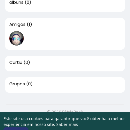
álbuns
(0)
Amigos
(1)
Curtiu
(0)
Grupos
(0)
© 2026 PátriaBook
Este site usa cookies para garantir que você obtenha a melhor
Início
Sobre
Contato
Privacidade
Termos de Uso
experiência em nosso site.
Saber mais
Artigos