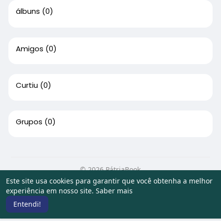
álbuns
(0)
Amigos
(0)
Curtiu
(0)
Grupos
(0)
© 2026 PátriaBook
Este site usa cookies para garantir que você obtenha a melhor
Início
Sobre
Contato
Privacidade
Termos de Uso
experiência em nosso site.
Saber mais
Artigos
Entendi!
Idioma