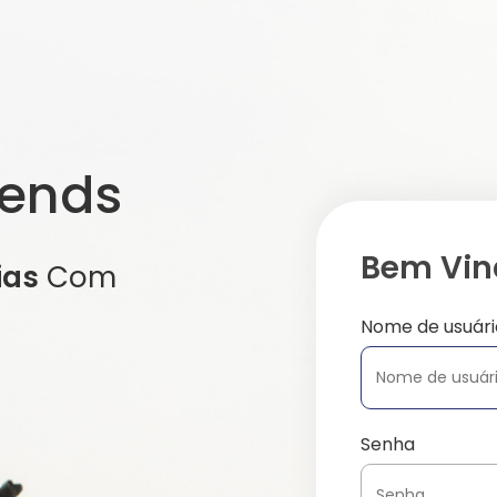
iends
Bem Vind
ias
Com
Nome de usuári
Senha