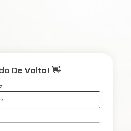
o De Volta! 👋
o