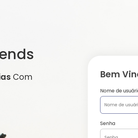
iends
Bem Vind
ias
Com
Nome de usuári
Senha