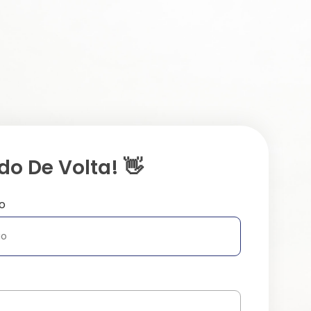
o De Volta! 👋
o