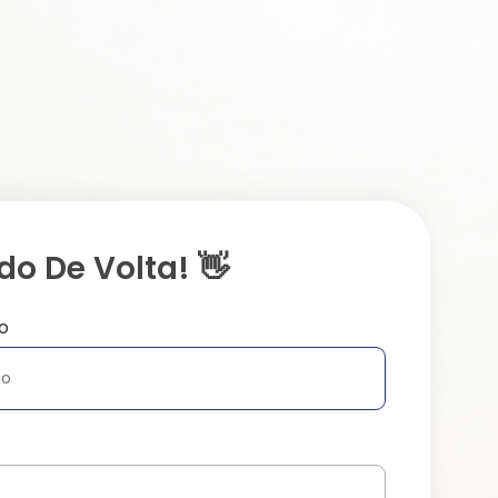
o De Volta! 👋
o