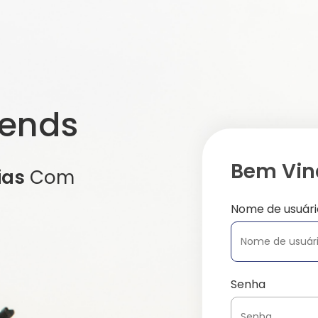
iends
Bem Vind
ias
Com
Nome de usuári
Senha