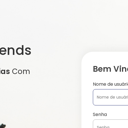
iends
Bem Vind
ias
Com
Nome de usuári
Senha