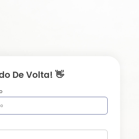
o De Volta! 👋
o