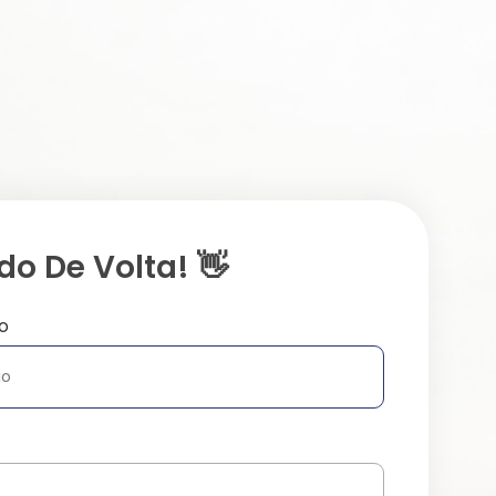
o De Volta! 👋
o