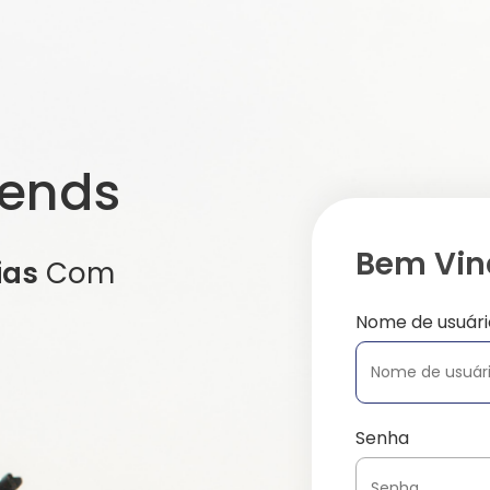
iends
Bem Vind
ias
Com
Nome de usuári
Senha