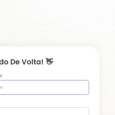
o De Volta! 👋
o