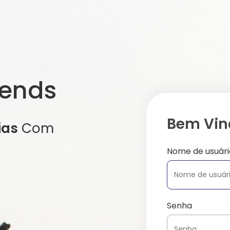
iends
Bem Vind
ias
Com
Nome de usuári
Senha