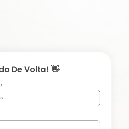
o De Volta! 👋
o