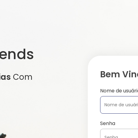
iends
Bem Vind
ias
Com
Nome de usuári
Senha