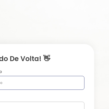
o De Volta! 👋
o