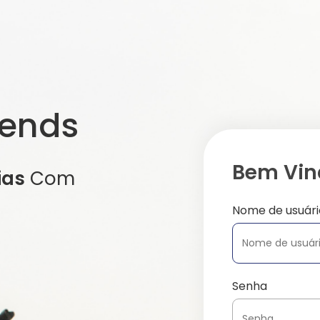
iends
Bem Vind
ias
Com
Nome de usuári
Senha