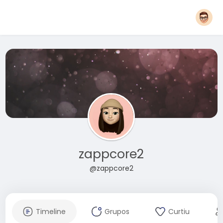
zappcore2
@zappcore2
Timeline
Grupos
Curtiu