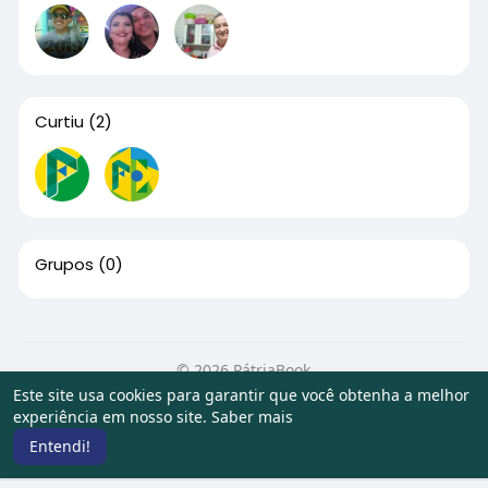
Curtiu
(2)
Grupos
(0)
© 2026 PátriaBook
Este site usa cookies para garantir que você obtenha a melhor
Início
Sobre
Contato
Privacidade
Termos de Uso
experiência em nosso site.
Saber mais
Artigos
Entendi!
Idioma