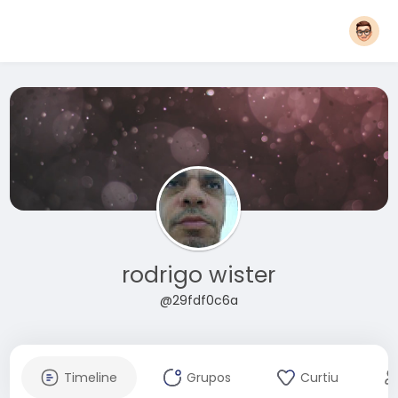
rodrigo wister
@29fdf0c6a
Timeline
Grupos
Curtiu