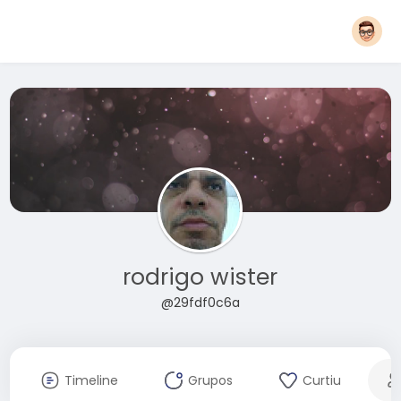
rodrigo wister
@29fdf0c6a
Timeline
Grupos
Curtiu