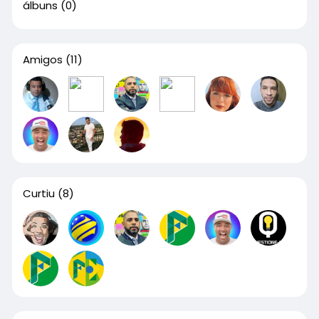
álbuns
(0)
Amigos
(11)
Curtiu
(8)