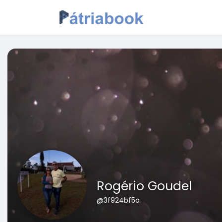
Rogério Goudel
@3f924bf5a