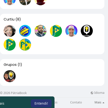
Curtiu
(8)
Grupos
(1)
Idioma
© 2026 PátriaBook
Sobre
Directory
Artigos
Contato
Mais
ais
Entendi!