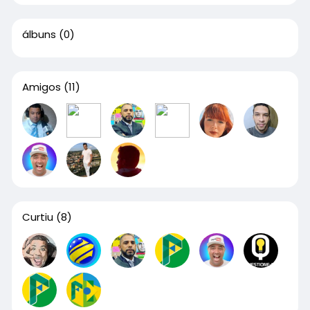
álbuns
(0)
Amigos
(11)
Curtiu
(8)