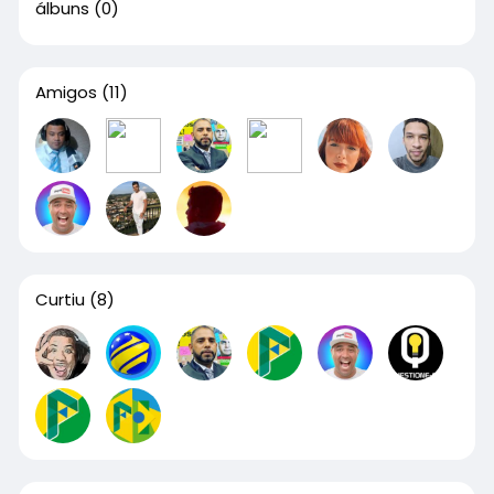
álbuns
(0)
Amigos
(11)
Curtiu
(8)