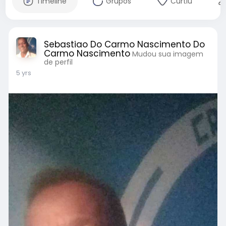
Timeline
Grupos
Curtiu
Sebastiao Do Carmo Nascimento Do
Carmo Nascimento
Mudou sua imagem
de perfil
5 yrs