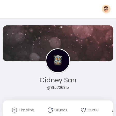
Cidney San
@8fc72631b
Timeline
Grupos
Curtiu