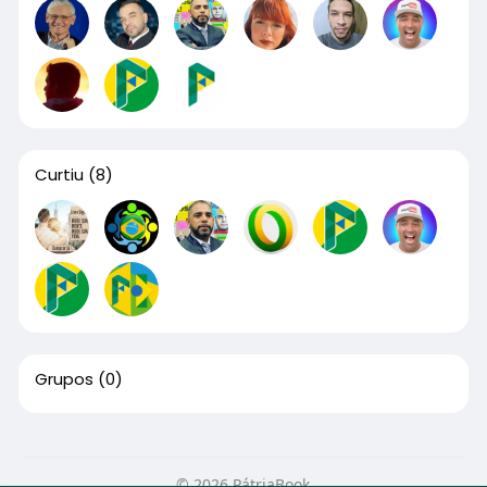
Curtiu
(8)
Grupos
(0)
© 2026 PátriaBook