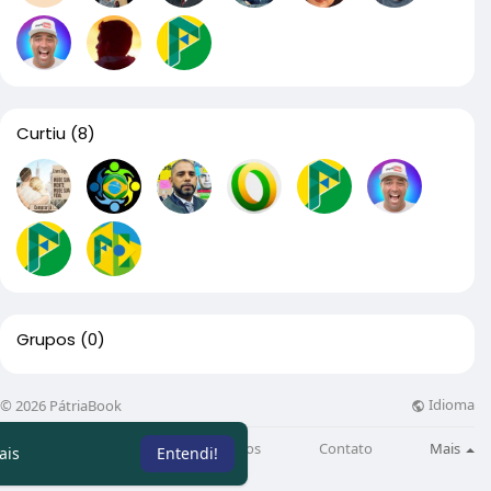
Curtiu
(8)
Grupos
(0)
Idioma
© 2026 PátriaBook
Sobre
Directory
Artigos
Contato
Mais
ais
Entendi!