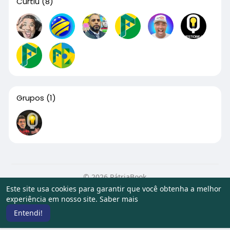
Curtiu
(8)
Grupos
(1)
© 2026 PátriaBook
Este site usa cookies para garantir que você obtenha a melhor
Início
Sobre
Contato
Privacidade
Termos de Uso
experiência em nosso site.
Saber mais
Artigos
Entendi!
Idioma